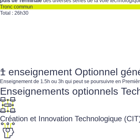
puis de Terminale
des diverses séries de la voie technologiqu
Tronc commun
Total : 26h30
+
1 enseignement
Optionnel gén
Enseignement de 1.5h ou 3h qui peut se poursuivre en Première
Enseignements optionnels
Tech
Création et Innovation Technologique (CIT