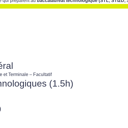
e qui préparent au
baccalauréat technologique (STL, STI2D
éral
 et Terminale – Facultatif
nologiques (1.5h)
)