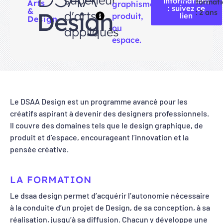
supérieur
informations
format
Arts
graphisme,
: suivez ce
&
Design
: 2 ans
d'arts
produit,
lien
Design
ou
appliqués
espace.
Le DSAA Design est un programme avancé pour les
créatifs aspirant à devenir des designers professionnels.
Il couvre des domaines tels que le design graphique, de
produit et d’espace, encourageant l’innovation et la
pensée créative.
LA FORMATION
Le dsaa design permet d’acquérir l’autonomie nécessaire
à la conduite d’un projet de Design, de sa conception, à sa
réalisation, jusqu’à sa diffusion. Chacun y développe une